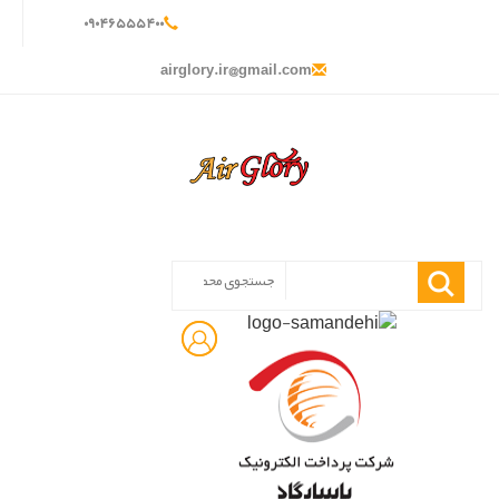
۰
۹۰۴
۶۵۵
۵۴۰
۰
airglory.ir@gmail.com