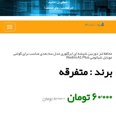
اعطای بن تخفیف
(در مناسبت های مختلف)
ورود / ثبت نام
تغییر
ناوبری
محافظ لنز دوربین شیشه ای ایرگلوری مدل سه بعدی مناسب برای گوشی
موبایل شیائومی Redmi A1 Plus
برند : متفرقه
۶۰٬۰۰۰ تومان
- ۸۰٬۰۰۰ تومان