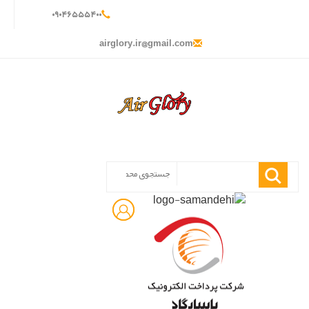
۰
۹۰۴
۶۵۵
۵۴۰
۰
airglory.ir@gmail.com