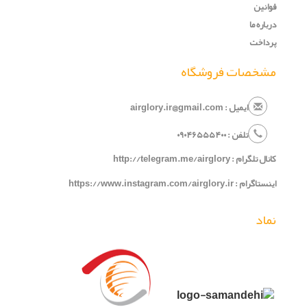
قوانین
درباره ما
پرداخت
مشخصات فروشگاه
ایمیل : airglory.ir@gmail.com
تلفن :
۰
۵۴۰
۶۵۵
۹۰۴
۰
کانال تلگرام :
http://telegram.me/airglory
اینستاگرام :
https://www.instagram.com/airglory.ir
نماد