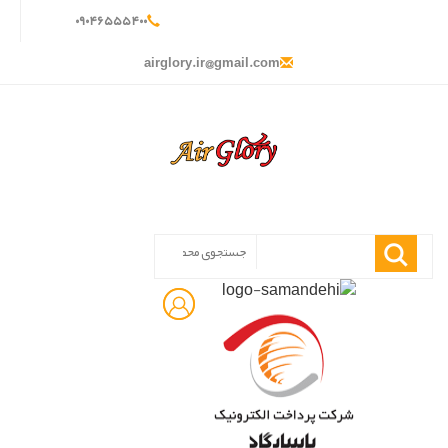
۰
۹۰۴
۶۵۵
۵۴۰
۰
airglory.ir@gmail.com