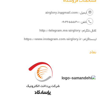
مشخصات فروشگاه
ایمیل : airglory.ir@gmail.com
تلفن :
۰
۵۴۰
۶۵۵
۹۰۴
۰
کانال تلگرام :
http://telegram.me/airglory
اینستاگرام :
https://www.instagram.com/airglory.ir
نماد