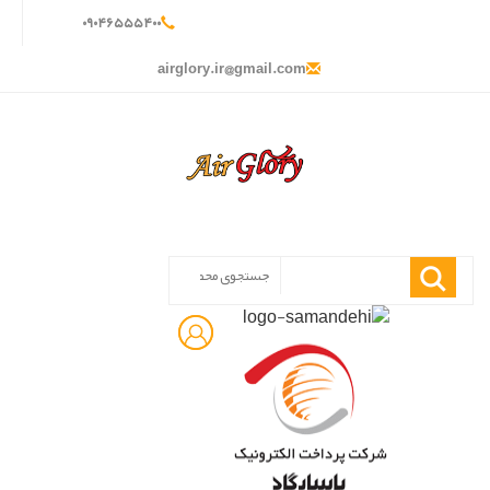
۰
۹۰۴
۶۵۵
۵۴۰
۰
airglory.ir@gmail.com