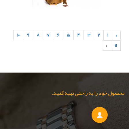
۱۰
۹
۸
۷
۶
۵
۴
۳
۲
۱
«
»
۱۱
محصول خود را به راحتی تهیه کنید.