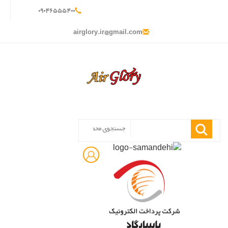
۰
۹۰۴
۶۵۵
۵۴۰
۰
airglory.ir@gmail.com