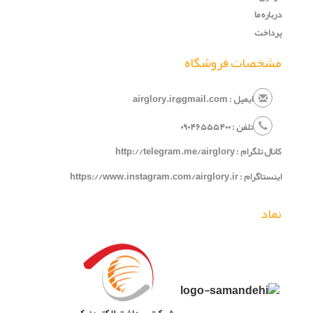
درباره ما
پرداخت
مشخصات فروشگاه
ایمیل : airglory.ir@gmail.com
تلفن :
۰
۵۴۰
۶۵۵
۹۰۴
۰
کانال تلگرام :
http://telegram.me/airglory
اینستاگرام :
https://www.instagram.com/airglory.ir
نماد