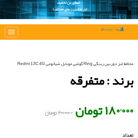
اعطای بن تخفیف
(در مناسبت های مختلف)
ورود / ثبت نام
تغییر
ناوبری
محافظ لنز دوربین رینگی Ring گوشی موبایل شیائومی Redmi 13C 4G
برند : متفرقه
۱۸۰٬۰۰۰ تومان
- ۲۰۰٬۰۰۰ تومان
تعداد