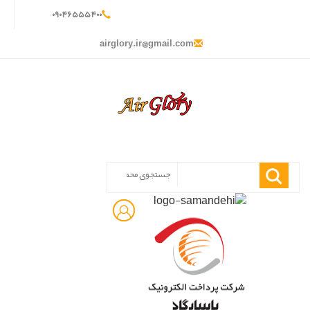
۰
۹۰۴
۶۵۵
۵۴۰
۰
airglory.ir@gmail.com