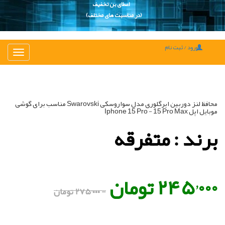
اعطای بن تخفیف
(در مناسبت های مختلف)
ورود / ثبت نام
تغییر
ناوبری
محافظ لنز دوربین ایرگلوری مدل سواروسکی Swarovski مناسب برای گوشی
موبایل اپل Iphone 15 Pro - 15 Pro Max
برند : متفرقه
۲۴۵٬۰۰۰ تومان
- ۲۷۵٬۰۰۰ تومان