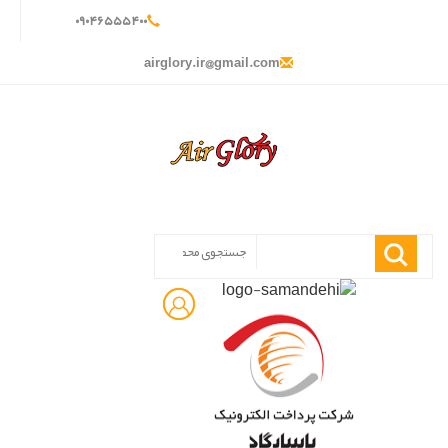
۰
۹۰۴
۶۵۵
۵۴۰
۰
airglory.ir@gmail.com