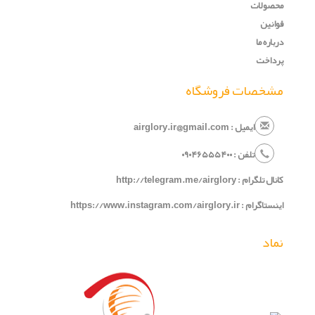
محصولات
قوانین
درباره ما
پرداخت
مشخصات فروشگاه
ایمیل : airglory.ir@gmail.com
تلفن :
۰
۵۴۰
۶۵۵
۹۰۴
۰
کانال تلگرام :
http://telegram.me/airglory
اینستاگرام :
https://www.instagram.com/airglory.ir
نماد