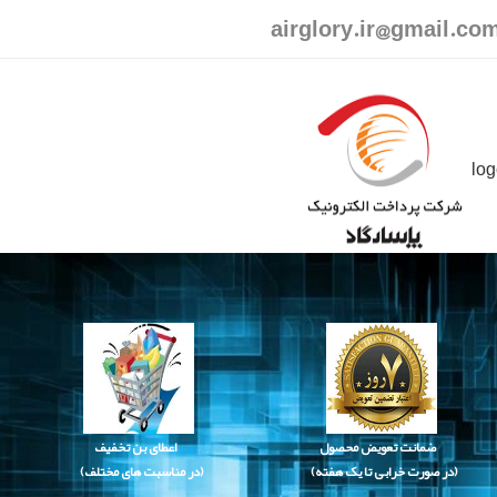
airglory.ir@gmail.co
ضمانت تعویض محصول
اعطای بن تخفیف
(در صورت خرابی تا یک هفته)
(در مناسبت های مختلف)