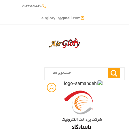
۰
۹۰۴
۶۵۵
۵۴۰
۰
airglory.ir@gmail.com