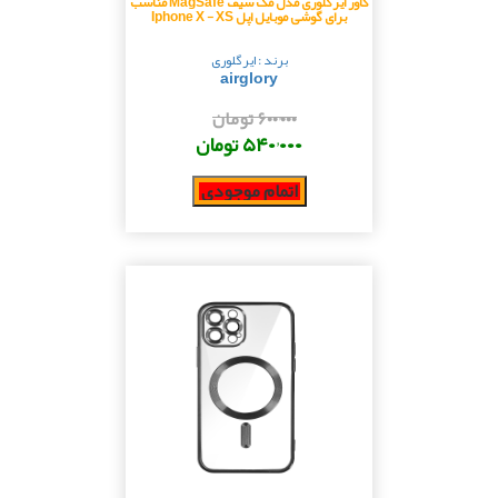
کاور ایرگلوری مدل مگ سیف MagSafe مناسب
برای گوشی موبایل اپل Iphone X - XS
برند : ایرگلوری
airglory
۶۰۰٬۰۰۰ تومان
۵۴۰٬۰۰۰ تومان
اتمام موجودی