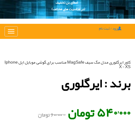
اعطای بن تخفیف
(در مناسبت های مختلف)
ورود / ثبت نام
تغییر
ناوبری
کاور ایرگلوری مدل مگ سیف MagSafe مناسب برای گوشی موبایل اپل Iphone
X - XS
برند : ایرگلوری
۵۴۰٬۰۰۰ تومان
- ۶۰۰٬۰۰۰ تومان