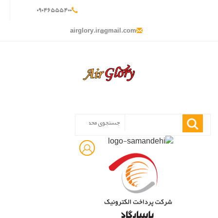
۰
۹۰۴
۶۵۵
۵۴۰
۰
airglory.ir@gmail.com