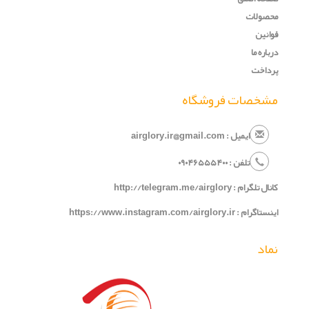
محصولات
قوانین
درباره ما
پرداخت
مشخصات فروشگاه
ایمیل : airglory.ir@gmail.com
تلفن :
۰
۵۴۰
۶۵۵
۹۰۴
۰
کانال تلگرام :
http://telegram.me/airglory
اینستاگرام :
https://www.instagram.com/airglory.ir
نماد