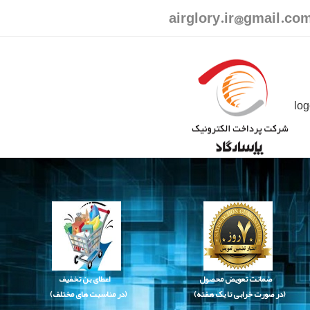
airglory.ir@gmail.co
ضمانت تعویض محصول
اعطای بن تخفیف
(در صورت خرابی تا یک هفته)
(در مناسبت های مختلف)