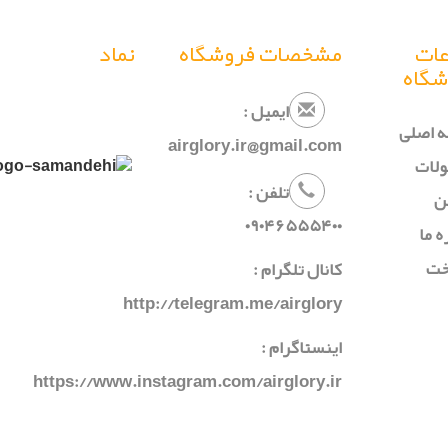
عات
مشخصات فروشگاه
نماد
شگاه
ایمیل :
 اصلی
airglory.ir@gmail.com
لات
تلفن :
ن
۰
۹۰۴
۶۵۵
۵۴۰
۰
ه ما
خت
کانال تلگرام :
http://telegram.me/airglory
اینستاگرام :
https://www.instagram.com/airglory.ir