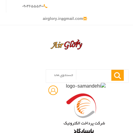
۰
۹۰۴
۶۵۵
۵۴۰
۰
airglory.ir@gmail.com