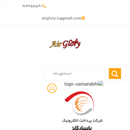
۰
۹۰۴
۶۵۵
۵۴۰
۰
airglory.ir@gmail.com