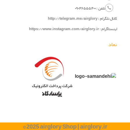
تلفن :
۰
۵۴۰
۶۵۵
۹۰۴
۰
کانال تلگرام :
http://telegram.me/airglory
اینستاگرام :
https://www.instagram.com/airglory.ir
نماد
© 2025 airglory Shop |
airglory.ir